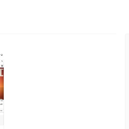
Workshop GDPR la nuova privac
GDPR
 SLB
Il mio podcast | Speciale Adeg