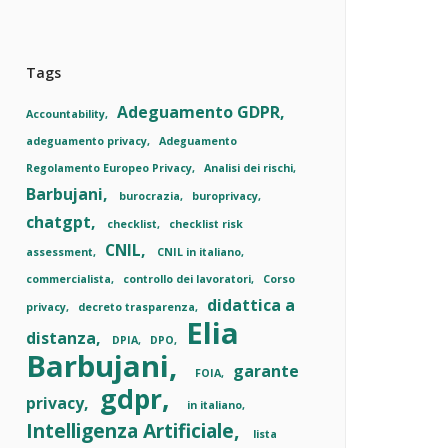
Tags
Adeguamento GDPR
Accountability
adeguamento privacy
Adeguamento
Regolamento Europeo Privacy
Analisi dei rischi
Barbujani
burocrazia
buroprivacy
chatgpt
checklist
checklist risk
CNIL
assessment
CNIL in italiano
commercialista
controllo dei lavoratori
Corso
didattica a
privacy
decreto trasparenza
Elia
distanza
DPIA
DPO
Barbujani
garante
FOIA
gdpr
privacy
in italiano
Intelligenza Artificiale
lista