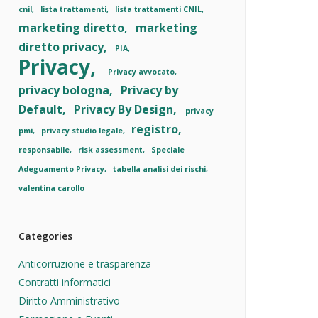
cnil
lista trattamenti
lista trattamenti CNIL
marketing diretto
marketing
diretto privacy
PIA
Privacy
Privacy avvocato
privacy bologna
Privacy by
Default
Privacy By Design
privacy
registro
pmi
privacy studio legale
responsabile
risk assessment
Speciale
Adeguamento Privacy
tabella analisi dei rischi
valentina carollo
Categories
Anticorruzione e trasparenza
Contratti informatici
Diritto Amministrativo