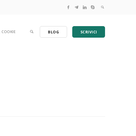
& COOKIE
BLOG
SCRIVICI
 Una guida per le aziende.
tamenti GDPR per PMI e studi professionali
 per l'analisi dei rischi dei dati personali
azia? Serve semplificare, ecco come
ome adeguarsi al GDPR
 la Valutazione di impatto (DPIA) tradotta in italiano
lecite dei contratti online con un clic!
a sapere sul regolamento europeo
rofessionali