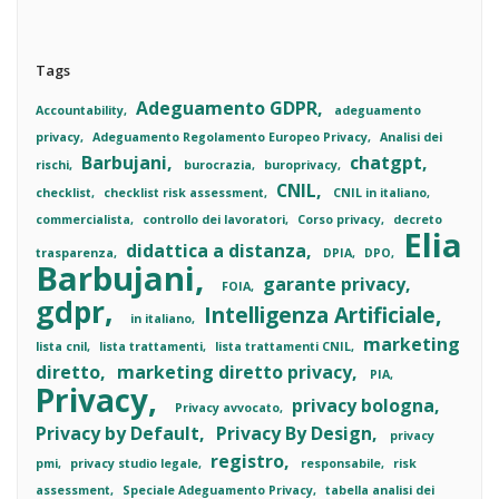
Tags
Adeguamento GDPR
Accountability
adeguamento
privacy
Adeguamento Regolamento Europeo Privacy
Analisi dei
Barbujani
chatgpt
rischi
burocrazia
buroprivacy
CNIL
checklist
checklist risk assessment
CNIL in italiano
commercialista
controllo dei lavoratori
Corso privacy
decreto
Elia
didattica a distanza
trasparenza
DPIA
DPO
Barbujani
garante privacy
FOIA
gdpr
Intelligenza Artificiale
in italiano
marketing
lista cnil
lista trattamenti
lista trattamenti CNIL
diretto
marketing diretto privacy
PIA
Privacy
privacy bologna
Privacy avvocato
Privacy by Default
Privacy By Design
privacy
registro
pmi
privacy studio legale
responsabile
risk
assessment
Speciale Adeguamento Privacy
tabella analisi dei