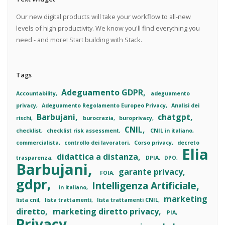
Our new digital products will take your workflow to all-new
levels of high productivity. We know you'll find everything you
need - and more! Start building with Stack.
Tags
Adeguamento GDPR
Accountability
adeguamento
privacy
Adeguamento Regolamento Europeo Privacy
Analisi dei
Barbujani
chatgpt
rischi
burocrazia
buroprivacy
CNIL
checklist
checklist risk assessment
CNIL in italiano
commercialista
controllo dei lavoratori
Corso privacy
decreto
Elia
didattica a distanza
trasparenza
DPIA
DPO
Barbujani
garante privacy
FOIA
gdpr
Intelligenza Artificiale
in italiano
marketing
lista cnil
lista trattamenti
lista trattamenti CNIL
diretto
marketing diretto privacy
PIA
Privacy