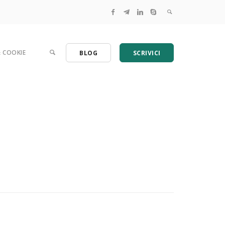
& COOKIE
BLOG
SCRIVICI
 Una guida per le aziende.
tamenti GDPR per PMI e studi professionali
 per l'analisi dei rischi dei dati personali
azia? Serve semplificare, ecco come
ome adeguarsi al GDPR
 la Valutazione di impatto (DPIA) tradotta in italiano
lecite dei contratti online con un clic!
a sapere sul regolamento europeo
rofessionali