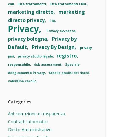
cnil
lista trattamenti
lista trattamenti CNIL
marketing diretto
marketing
diretto privacy
PIA
Privacy
Privacy avvocato
privacy bologna
Privacy by
Default
Privacy By Design
privacy
registro
pmi
privacy studio legale
responsabile
risk assessment
Speciale
Adeguamento Privacy
tabella analisi dei rischi
valentina carollo
Categories
Anticorruzione e trasparenza
Contratti informatici
Diritto Amministrativo