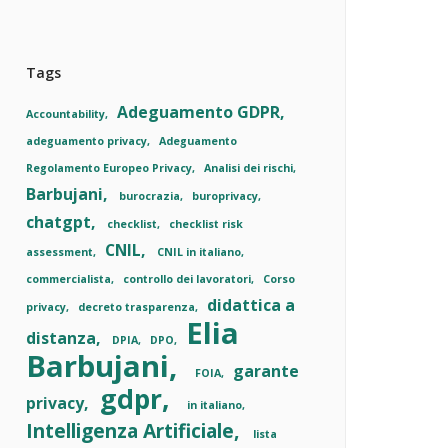
Tags
Adeguamento GDPR
Accountability
adeguamento privacy
Adeguamento
Regolamento Europeo Privacy
Analisi dei rischi
Barbujani
burocrazia
buroprivacy
chatgpt
checklist
checklist risk
CNIL
assessment
CNIL in italiano
commercialista
controllo dei lavoratori
Corso
didattica a
privacy
decreto trasparenza
Elia
distanza
DPIA
DPO
Barbujani
garante
FOIA
gdpr
privacy
in italiano
Intelligenza Artificiale
lista