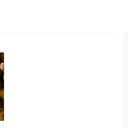
Workshop GDPR la nuova privac
GDPR
 SLB
Il mio podcast | Speciale Adeg