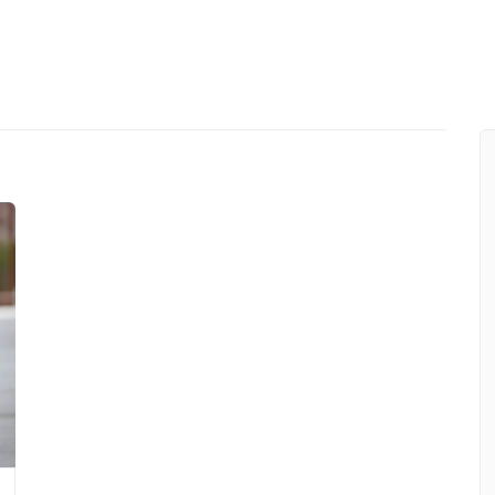
Workshop GDPR la nuova privac
GDPR
 SLB
Il mio podcast | Speciale Adeg