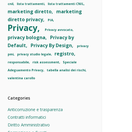
cnil
lista trattamenti
lista trattamenti CNIL
marketing diretto
marketing
diretto privacy
PIA
Privacy
Privacy avvocato
privacy bologna
Privacy by
Default
Privacy By Design
privacy
registro
pmi
privacy studio legale
responsabile
risk assessment
Speciale
Adeguamento Privacy
tabella analisi dei rischi
valentina carollo
Categories
Anticorruzione e trasparenza
Contratti informatici
Diritto Amministrativo