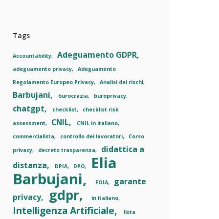
Tags
Adeguamento GDPR
Accountability
adeguamento privacy
Adeguamento
Regolamento Europeo Privacy
Analisi dei rischi
Barbujani
burocrazia
buroprivacy
chatgpt
checklist
checklist risk
CNIL
assessment
CNIL in italiano
commercialista
controllo dei lavoratori
Corso
didattica a
privacy
decreto trasparenza
Elia
distanza
DPIA
DPO
Barbujani
garante
FOIA
gdpr
privacy
in italiano
Intelligenza Artificiale
lista