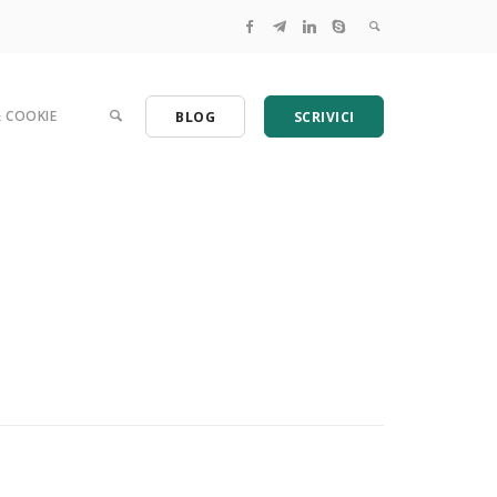
& COOKIE
BLOG
SCRIVICI
 Una guida per le aziende.
tamenti GDPR per PMI e studi professionali
 per l'analisi dei rischi dei dati personali
azia? Serve semplificare, ecco come
ome adeguarsi al GDPR
 la Valutazione di impatto (DPIA) tradotta in italiano
lecite dei contratti online con un clic!
a sapere sul regolamento europeo
rofessionali