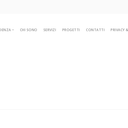
IDENZA
CHI SONO
SERVIZI
PROGETTI
CONTATTI
PRIVACY 
Competenze per non
subire il cambiamento
tecnologico.