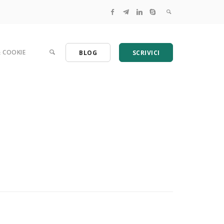
& COOKIE
BLOG
SCRIVICI
Help Book Emergenza COVID19 | Una guida per le 
Compila il tuo Registro dei trattamenti GDPR per PM
La checklist della CNIL in italiano per l'analisi dei ris
GDPR distorto da troppa burocrazia? Serve semplif
Marketing digitale e privacy, come adeguarsi al GD
La lista dei trattamenti CNIL per la Valutazione di i
Claudette: individua le clausole illecite dei contratti 
Adeguamento privacy: 7 cose da sapere sul regol
Convegno | Privacy negli studi professionali